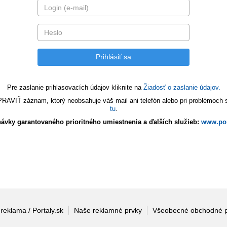
Pre zaslanie prihlasovacích údajov kliknite na
Žiadosť o zaslanie údajov.
VIŤ záznam, ktorý neobsahuje váš mail ani telefón alebo pri problémoch s 
tu
.
ávky garantovaného prioritného umiestnenia a ďalších služieb:
www.por
 reklama / Portaly.sk
Naše reklamné prvky
Všeobecné obchodné 