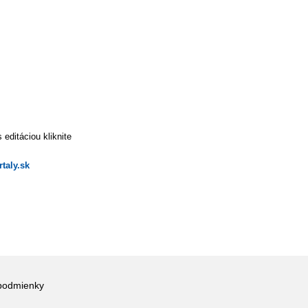
editáciou kliknite
taly.sk
podmienky