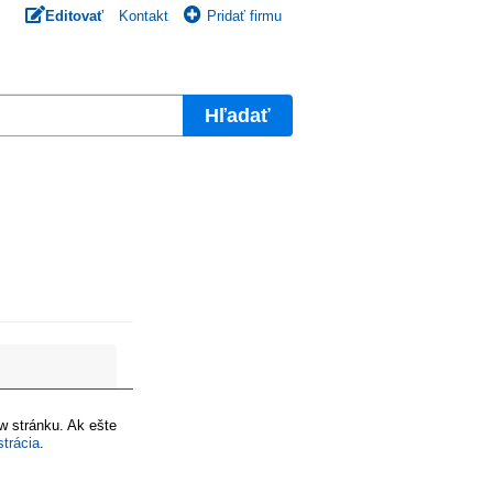
Editovať
Kontakt
Pridať firmu
Hľadať
ww stránku. Ak ešte
strácia
.