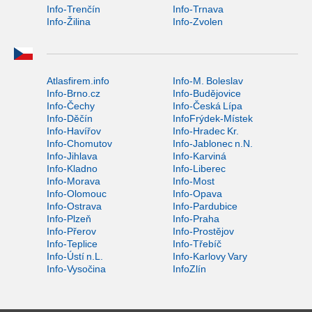
Info-Trenčín
Info-Trnava
Info-Žilina
Info-Zvolen
Atlasfirem.info
Info-M. Boleslav
Info-Brno.cz
Info-Budějovice
Info-Čechy
Info-Česká Lípa
Info-Děčín
InfoFrýdek-Místek
Info-Havířov
Info-Hradec Kr.
Info-Chomutov
Info-Jablonec n.N.
Info-Jihlava
Info-Karviná
Info-Kladno
Info-Liberec
Info-Morava
Info-Most
Info-Olomouc
Info-Opava
Info-Ostrava
Info-Pardubice
Info-Plzeň
Info-Praha
Info-Přerov
Info-Prostějov
Info-Teplice
Info-Třebíč
Info-Ústí n.L.
Info-Karlovy Vary
Info-Vysočina
InfoZlín