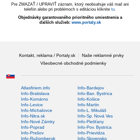
Pre ZMAZAŤ / UPRAVIŤ záznam, ktorý neobsahuje váš mail ani
telefón alebo pri problémoch s editáciou kliknite
tu
.
Objednávky garantovaného prioritného umiestnenia a
ďalších služieb:
www.portaly.sk
Kontakt, reklama / Portaly.sk
Naše reklamné prvky
Všeobecné obchodné podmienky
Atlasfiriem.info
Info-Bardejov
Info-Bratislava
Info-Ban. Bystrica
Info-Komárno
Info-Košice
Info-Levice
Info-Martin
Info-Michalovce
Info-L. Mikuláš
Info-Nitra.sk
Info-Sp. Nová Ves
Info-Nové Zámky
Info-Piešťany
Info-Poprad
Info-Pov. Bystrica
Info-Prešov
Info-Prievidza
Info-Ružomberok
Info-Slovensko