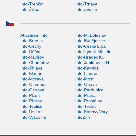
Info-Trenčín
Info-Trnava
Info-Žilina
Info-Zvolen
Atlasfirem.info
Info-M. Boleslav
Info-Brno.cz
Info-Budějovice
Info-Čechy
Info-Česká Lípa
Info-Děčín
InfoFrýdek-Místek
Info-Havířov
Info-Hradec Kr.
Info-Chomutov
Info-Jablonec n.N.
Info-Jihlava
Info-Karviná
Info-Kladno
Info-Liberec
Info-Morava
Info-Most
Info-Olomouc
Info-Opava
Info-Ostrava
Info-Pardubice
Info-Plzeň
Info-Praha
Info-Přerov
Info-Prostějov
Info-Teplice
Info-Třebíč
Info-Ústí n.L.
Info-Karlovy Vary
Info-Vysočina
InfoZlín