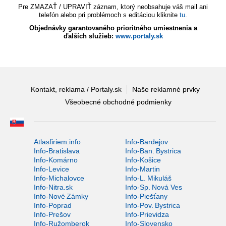
Pre ZMAZAŤ / UPRAVIŤ záznam, ktorý neobsahuje váš mail ani
telefón alebo pri problémoch s editáciou kliknite
tu
.
Objednávky garantovaného prioritného umiestnenia a
ďalších služieb:
www.portaly.sk
Kontakt, reklama / Portaly.sk
Naše reklamné prvky
Všeobecné obchodné podmienky
Atlasfiriem.info
Info-Bardejov
Info-Bratislava
Info-Ban. Bystrica
Info-Komárno
Info-Košice
Info-Levice
Info-Martin
Info-Michalovce
Info-L. Mikuláš
Info-Nitra.sk
Info-Sp. Nová Ves
Info-Nové Zámky
Info-Piešťany
Info-Poprad
Info-Pov. Bystrica
Info-Prešov
Info-Prievidza
Info-Ružomberok
Info-Slovensko