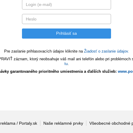
Pre zaslanie prihlasovacích údajov kliknite na
Žiadosť o zaslanie údajov.
VIŤ záznam, ktorý neobsahuje váš mail ani telefón alebo pri problémoch s 
tu
.
ávky garantovaného prioritného umiestnenia a ďalších služieb:
www.por
 reklama / Portaly.sk
Naše reklamné prvky
Všeobecné obchodné 