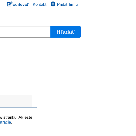
Editovať
Kontakt
Pridať firmu
Hľadať
ww stránku. Ak ešte
strácia
.