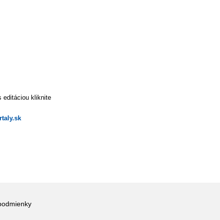
editáciou kliknite
taly.sk
podmienky