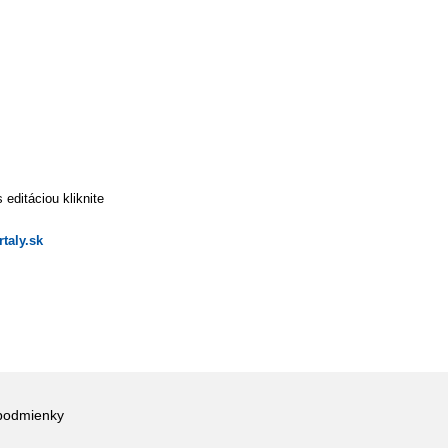
editáciou kliknite
taly.sk
podmienky