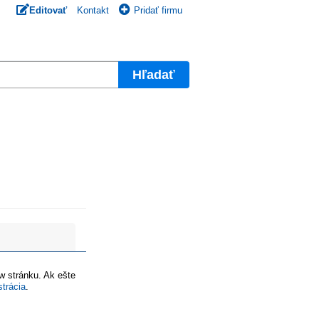
Editovať
Kontakt
Pridať firmu
Hľadať
ww stránku. Ak ešte
strácia
.