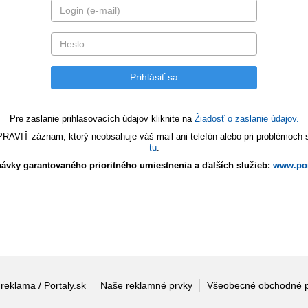
Pre zaslanie prihlasovacích údajov kliknite na
Žiadosť o zaslanie údajov.
VIŤ záznam, ktorý neobsahuje váš mail ani telefón alebo pri problémoch s 
tu
.
ávky garantovaného prioritného umiestnenia a ďalších služieb:
www.por
 reklama / Portaly.sk
Naše reklamné prvky
Všeobecné obchodné 