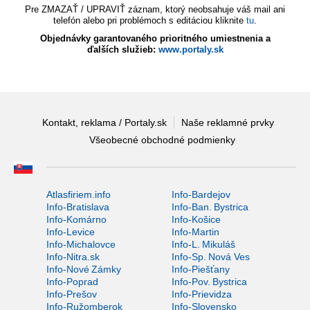
Pre ZMAZAŤ / UPRAVIŤ záznam, ktorý neobsahuje váš mail ani
telefón alebo pri problémoch s editáciou kliknite
tu
.
Objednávky garantovaného prioritného umiestnenia a
ďalších služieb:
www.portaly.sk
Kontakt, reklama / Portaly.sk
Naše reklamné prvky
Všeobecné obchodné podmienky
Atlasfiriem.info
Info-Bardejov
Info-Bratislava
Info-Ban. Bystrica
Info-Komárno
Info-Košice
Info-Levice
Info-Martin
Info-Michalovce
Info-L. Mikuláš
Info-Nitra.sk
Info-Sp. Nová Ves
Info-Nové Zámky
Info-Piešťany
Info-Poprad
Info-Pov. Bystrica
Info-Prešov
Info-Prievidza
Info-Ružomberok
Info-Slovensko