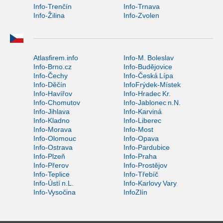
Info-Trenčín
Info-Trnava
Info-Žilina
Info-Zvolen
Atlasfirem.info
Info-M. Boleslav
Info-Brno.cz
Info-Budějovice
Info-Čechy
Info-Česká Lípa
Info-Děčín
InfoFrýdek-Místek
Info-Havířov
Info-Hradec Kr.
Info-Chomutov
Info-Jablonec n.N.
Info-Jihlava
Info-Karviná
Info-Kladno
Info-Liberec
Info-Morava
Info-Most
Info-Olomouc
Info-Opava
Info-Ostrava
Info-Pardubice
Info-Plzeň
Info-Praha
Info-Přerov
Info-Prostějov
Info-Teplice
Info-Třebíč
Info-Ústí n.L.
Info-Karlovy Vary
Info-Vysočina
InfoZlín