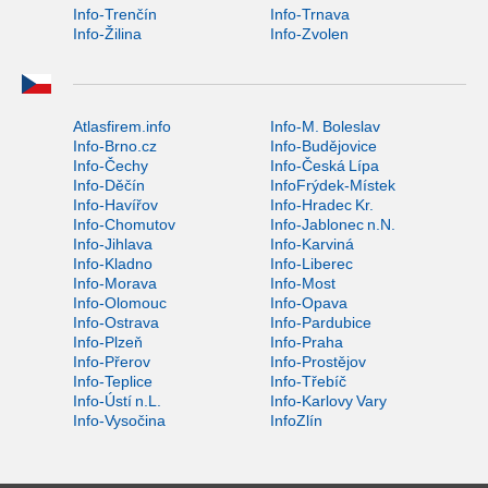
Info-Trenčín
Info-Trnava
Info-Žilina
Info-Zvolen
Atlasfirem.info
Info-M. Boleslav
Info-Brno.cz
Info-Budějovice
Info-Čechy
Info-Česká Lípa
Info-Děčín
InfoFrýdek-Místek
Info-Havířov
Info-Hradec Kr.
Info-Chomutov
Info-Jablonec n.N.
Info-Jihlava
Info-Karviná
Info-Kladno
Info-Liberec
Info-Morava
Info-Most
Info-Olomouc
Info-Opava
Info-Ostrava
Info-Pardubice
Info-Plzeň
Info-Praha
Info-Přerov
Info-Prostějov
Info-Teplice
Info-Třebíč
Info-Ústí n.L.
Info-Karlovy Vary
Info-Vysočina
InfoZlín