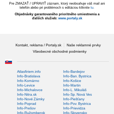
Pre ZMAZAŤ / UPRAVIŤ záznam, ktorý neobsahuje váš mail ani
telefón alebo pri problémoch s editáciou kliknite
tu
.
Objednávky garantovaného prioritného umiestnenia a
ďalších služieb:
www.portaly.sk
Kontakt, reklama / Portaly.sk
Naše reklamné prvky
Všeobecné obchodné podmienky
Atlasfiriem.info
Info-Bardejov
Info-Bratislava
Info-Ban. Bystrica
Info-Komárno
Info-Košice
Info-Levice
Info-Martin
Info-Michalovce
Info-L. Mikuláš
Info-Nitra.sk
Info-Sp. Nová Ves
Info-Nové Zámky
Info-Piešťany
Info-Poprad
Info-Pov. Bystrica
Info-Prešov
Info-Prievidza
Info-Ružomberok
Info-Slovensko