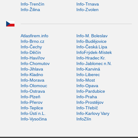
Info-Trenčín
Info-Trnava
Info-Žilina
Info-Zvolen
Atlasfirem.info
Info-M. Boleslav
Info-Brno.cz
Info-Budějovice
Info-Čechy
Info-Česká Lípa
Info-Děčín
InfoFrýdek-Místek
Info-Havířov
Info-Hradec Kr.
Info-Chomutov
Info-Jablonec n.N.
Info-Jihlava
Info-Karviná
Info-Kladno
Info-Liberec
Info-Morava
Info-Most
Info-Olomouc
Info-Opava
Info-Ostrava
Info-Pardubice
Info-Plzeň
Info-Praha
Info-Přerov
Info-Prostějov
Info-Teplice
Info-Třebíč
Info-Ústí n.L.
Info-Karlovy Vary
Info-Vysočina
InfoZlín