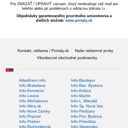
Pre ZMAZAŤ / UPRAVIŤ záznam, ktorý neobsahuje váš mail ani
telefón alebo pri problémoch s editáciou kliknite
tu
.
Objednávky garantovaného prioritného umiestnenia a
ďalších služieb:
www.portaly.sk
Kontakt, reklama / Portaly.sk
Naše reklamné prvky
Všeobecné obchodné podmienky
Atlasfiriem.info
Info-Bardejov
Info-Bratislava
Info-Ban. Bystrica
Info-Komárno
Info-Košice
Info-Levice
Info-Martin
Info-Michalovce
Info-L. Mikuláš
Info-Nitra.sk
Info-Sp. Nová Ves
Info-Nové Zámky
Info-Piešťany
Info-Poprad
Info-Pov. Bystrica
Info-Prešov
Info-Prievidza
Info-Ružomberok
Info-Slovensko