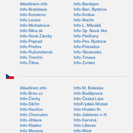
Atlasfiriem.info
Info-Bardejov
Info-Bratislava
Info-Ban. Bystrica
Info-Komárno
Info-Košice
Info-Levice
Info-Martin
Info-Michalovce
Info-L. Mikuláš
Info-Nitra.sk
Info-Sp. Nová Ves
Info-Nové Zámky
Info-Piešťany
Info-Poprad
Info-Pov. Bystrica
Info-Prešov
Info-Prievidza
Info-Ružomberok
Info-Slovensko
Info-Trenčín
Info-Trnava
Info-Žilina
Info-Zvolen
Atlasfirem.info
Info-M. Boleslav
Info-Brno.cz
Info-Budějovice
Info-Čechy
Info-Česká Lípa
Info-Děčín
InfoFrýdek-Místek
Info-Havířov
Info-Hradec Kr.
Info-Chomutov
Info-Jablonec n.N.
Info-Jihlava
Info-Karviná
Info-Kladno
Info-Liberec
Info-Morava
Info-Most