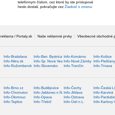
telefónnym číslom, cez ktoré by ste prístupové
heslo dostali, pokračujte cez
Žiadosť o zmenu
 reklama / Portaly.sk
Naše reklamné prvky
Všeobecné obchodné 
Info-Bratislava
Info-Ban. Bystrica
Info-Komárno
Info-Košice
Info-Nitra.sk
Info-Sp. Nová Ves
Info-Nové Zámky
Info-Piešťan
Info-Ružomberok
Info-Slovensko
Info-Trenčín
Info-Trnava
Info-Brno.cz
Info-Budějovice
Info-Čechy
Info-Česká L
Info-Chomutov
Info-Jablonec n.N.
Info-Jihlava
Info-Karviná
Info-Olomouc
Info-Opava
Info-Ostrava
Info-Pardubi
Info-Teplice
Info-Třebíč
Info-Ústí n.L.
Info-Karlovy 