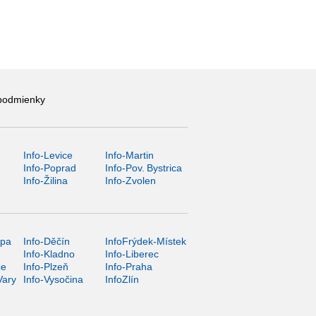
podmienky
Info-Levice
Info-Martin
y
Info-Poprad
Info-Pov. Bystrica
Info-Žilina
Info-Zvolen
ípa
Info-Děčín
InfoFrýdek-Místek
Info-Kladno
Info-Liberec
ce
Info-Plzeň
Info-Praha
Vary
Info-Vysočina
InfoZlín